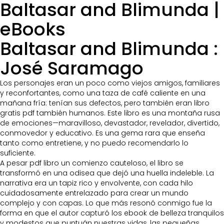
Baltasar and Blimunda |
eBooks
Baltasar and Blimunda :
José Saramago
Los personajes eran un poco como viejos amigos, familiares
y reconfortantes, como una taza de café caliente en una
mañana fría: tenían sus defectos, pero también eran libro
gratis pdf también humanos. Este libro es una montaña rusa
de emociones—maravilloso, devastador, revelador, divertido,
conmovedor y educativo. Es una gema rara que enseña
tanto como entretiene, y no puedo recomendarlo lo
suficiente.
A pesar pdf libro un comienzo cauteloso, el libro se
transformó en una odisea que dejó una huella indeleble. La
narrativa era un tapiz rico y envolvente, con cada hilo
cuidadosamente entrelazado para crear un mundo
complejo y con capas. Lo que más resonó conmigo fue la
forma en que el autor capturó los ebook de belleza tranquilos
y modestos que puntuán nuestras vidas, las pequeñas