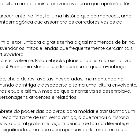
ma leitura emocionais e provocativa, uma que apelará a fãs
cer lento. No final, foi uma história que permaneceu, uma
 fantasmagórica que assombra os corredores vazios de
 o leitor. Embora o grátis tenha digital momentos de brilho,
vendar os mitos e lendas que frequentemente cercam tais
rturbadora.
 é envolvente. Estou ebooks planejando ler o próximo livro
ndo A Economia Mundial e o Imperialismo quebra-cabeça
etada, cheia de reviravoltas inesperadas, me mantendo na
mundo de intriga e descoberta o torna uma leitura envolvente,
os epub e além. À medida que a narrativa se desenrolava,
ersonagens atraentes e relatórios.
embrete do poder das palavras para moldar e transformar, um
 reconfortante de um velho amigo, o que tornou a história
ivro digital grátis me façam pensar de forma diferente, e
e significado, uma que recompensava a leitura atenta e a