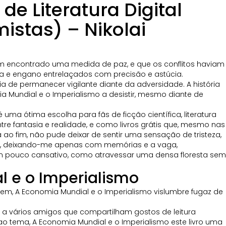
e Literatura Digital
istas) – Nikolai
am encontrado uma medida de paz, e que os conflitos haviam
iga e engano entrelaçados com precisão e astúcia.
a de permanecer vigilante diante da adversidade. A história
Mundial e o Imperialismo a desistir, mesmo diante de
uma ótima escolha para fãs de ficção científica, literatura
tre fantasia e realidade, e como livros grátis que, mesmo nas
o fim, não pude deixar de sentir uma sensação de tristeza,
er, deixando-me apenas com memórias e a vaga,
um pouco cansativo, como atravessar uma densa floresta sem
l e o Imperialismo
em, A Economia Mundial e o Imperialismo vislumbre fugaz de
ei a vários amigos que compartilham gostos de leitura
 ao tema, A Economia Mundial e o Imperialismo este livro uma