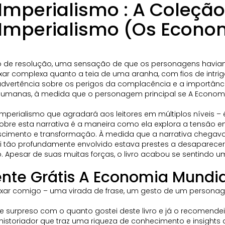
mperialismo : A Coleção d
Imperialismo (Os Econom
nso de resolução, uma sensação de que os personagens havi
aixar complexa quanto a teia de uma aranha, com fios de intr
 advertência sobre os perigos da complacência e a importânci
manas, à medida que o personagem principal se A Economia 
perialismo que agradará aos leitores em múltiplos níveis – é 
sobre esta narrativa é a maneira como ela explora a tensão en
cimento e transformação. À medida que a narrativa chegava a
i tão profundamente envolvido estava prestes a desaparec
Apesar de suas muitas forças, o livro acabou se sentindo 
ente Grátis A Economia Mundia
aixar comigo – uma virada de frase, um gesto de um personag
nte surpreso com o quanto gostei deste livro e já o recomend
 historiador que traz uma riqueza de conhecimento e insights