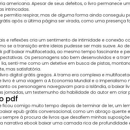
ória americana. Apesar de seus defeitos, o livro permanece u
 intrincadas.
permitia respirar, mas de alguma forma ainda conseguiu pare
 grátis após a última página ser virada, como uma presença
s e reflexões cria um sentimento de intimidade e conexão com
e a transição entre ideias pudesse ser mais suave. Ao des
k pdf baixar multifacetada, ao mesmo tempo fascinante e pe
xpectativas. Os personagens são bem desenvolvidos e a trama
o lia, senti-me como um detetive em busca de pistas, monta
e, mas satisfatória.
 livro digital grátis gregos. A trama era complexa e multifac
te livro é uma viagem a A Economia Mundial e o Imperialismo 
to os personagens navegavam para a Islândia, a baixar livr
 jornadas, um testemunho da habilidade do autor em criar p
o pdf
ue ficou comigo muito tempo depois de terminar de ler, um l
a baixar epub grátis conversacional, como um abraço quente e
 sempre à procura de livros que desafiem minhas suposições l
o na narrativa ebook baixar uma camada rica de profundidade 