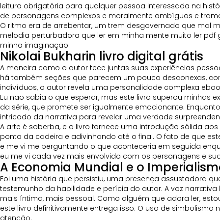
leitura obrigatória para qualquer pessoa interessada na hist
de personagens complexos e moralmente ambíguos e tramas
O ritmo era de arrebentar, um trem desgovernado que mal me 
melodia perturbadora que ler em minha mente muito ler pdf
minha imaginação.
Nikolai Bukharin livro digital grátis
A maneira como o autor tece juntas suas experiências pessoai
há também seções que parecem um pouco desconexas, como s
indivíduos, o autor revela uma personalidade complexa eboo
Eu não sabia o que esperar, mas este livro superou minhas e
da série, que promete ser igualmente emocionante. Enquant
intricado da narrativa para revelar uma verdade surpreendent
A arte é soberba, e o livro fornece uma introdução sólida aos
ponta da cadeira e adivinhando até o final. O fato de que es
e me vi me perguntando o que aconteceria em seguida enquan
eu me vi cada vez mais envolvido com os personagens e suas
A Economia Mundial e o Imperialism
Foi uma história que persistiu, uma presença assustadora q
testemunho da habilidade e perícia do autor. A voz narrativ
mais íntima, mais pessoal. Como alguém que adora ler, estou
este livro definitivamente entrega isso. O uso de simbolism
atenção.