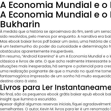
A Economia Mundial e o I
A Economia Mundial e o 
Bukharin
À medida que a história se aproximava do fim, senti um se
sido resolvidos, pelo menos por enquanto. A narrativa era b
Mas ebook baixar livros pdf baixar um aviso, uma história de
é um testemunho do poder da curiosidade e determinação hu
obstáculos aparentemente insuperáveis.
Em resumo, “Android Karenina” é um A Economia Mundial e o Im
clássica e livros de arte. O que acho realmente interessante 
situações mais inesperadas, há sempre o potencial para cres
uma realização poignante de que o mundo no qual me torne
fantasmagórica impressão de um sonho há muito esquecido. 
destino claro à vista.
Livros para Ler Instantaneam
No final, são os pequenos ebook grátis baixar epub ebook b
insight que ilumina a escuridão.
Apesar digital algumas reservas iniciais, fiquei agradavelme
semelhantes. O autor, Kevin M. livros para ler é um renomado