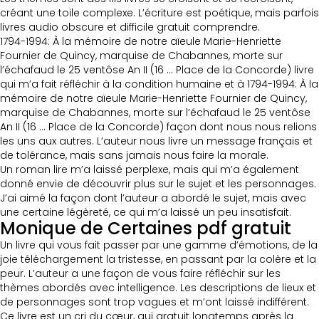
créant une toile complexe. L’écriture est poétique, mais parfois
livres audio obscure et difficile gratuit comprendre.
1794-1994: À la mémoire de notre aïeule Marie-Henriette
Fournier de Quincy, marquise de Chabannes, morte sur
l’échafaud le 25 ventôse An II (16 … Place de la Concorde) livre
qui m’a fait réfléchir à la condition humaine et à 1794-1994: À la
mémoire de notre aïeule Marie-Henriette Fournier de Quincy,
marquise de Chabannes, morte sur l’échafaud le 25 ventôse
An II (16 … Place de la Concorde) façon dont nous nous relions
les uns aux autres. L’auteur nous livre un message français et
de tolérance, mais sans jamais nous faire la morale.
Un roman lire m’a laissé perplexe, mais qui m’a également
donné envie de découvrir plus sur le sujet et les personnages.
J’ai aimé la façon dont l’auteur a abordé le sujet, mais avec
une certaine légèreté, ce qui m’a laissé un peu insatisfait.
Monique de Certaines pdf gratuit
Un livre qui vous fait passer par une gamme d’émotions, de la
joie téléchargement la tristesse, en passant par la colère et la
peur. L’auteur a une façon de vous faire réfléchir sur les
thèmes abordés avec intelligence. Les descriptions de lieux et
de personnages sont trop vagues et m’ont laissé indifférent.
Ce livre est un cri du cœur, qui gratuit longtemps après la