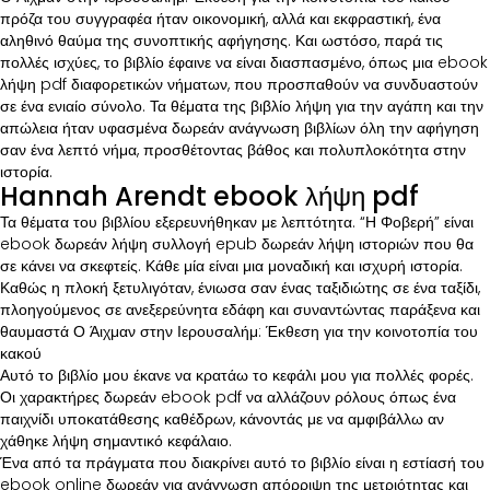
πρόζα του συγγραφέα ήταν οικονομική, αλλά και εκφραστική, ένα
αληθινό θαύμα της συνοπτικής αφήγησης. Και ωστόσο, παρά τις
πολλές ισχύες, το βιβλίο έφαινε να είναι διασπασμένο, όπως μια ebook
λήψη pdf διαφορετικών νήματων, που προσπαθούν να συνδυαστούν
σε ένα ενιαίο σύνολο. Τα θέματα της βιβλίο λήψη για την αγάπη και την
απώλεια ήταν υφασμένα δωρεάν ανάγνωση βιβλίων όλη την αφήγηση
σαν ένα λεπτό νήμα, προσθέτοντας βάθος και πολυπλοκότητα στην
ιστορία.
Hannah Arendt ebook λήψη pdf
Τα θέματα του βιβλίου εξερευνήθηκαν με λεπτότητα. “Η Φοβερή” είναι
ebook δωρεάν λήψη συλλογή epub δωρεάν λήψη ιστοριών που θα
σε κάνει να σκεφτείς. Κάθε μία είναι μια μοναδική και ισχυρή ιστορία.
Καθώς η πλοκή ξετυλιγόταν, ένιωσα σαν ένας ταξιδιώτης σε ένα ταξίδι,
πλοηγούμενος σε ανεξερεύνητα εδάφη και συναντώντας παράξενα και
θαυμαστά Ο Άιχμαν στην Ιερουσαλήμ: Έκθεση για την κοινοτοπία του
κακού
Αυτό το βιβλίο μου έκανε να κρατάω το κεφάλι μου για πολλές φορές.
Οι χαρακτήρες δωρεάν ebook pdf να αλλάζουν ρόλους όπως ένα
παιχνίδι υποκατάθεσης καθέδρων, κάνοντάς με να αμφιβάλλω αν
χάθηκε λήψη σημαντικό κεφάλαιο.
Ένα από τα πράγματα που διακρίνει αυτό το βιβλίο είναι η εστίασή του
ebook online δωρεάν για ανάγνωση απόρριψη της μετριότητας και