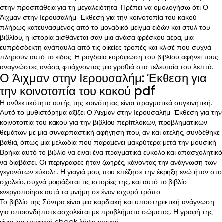
στην προσπάθεια για τη μεγαλειότητα. Πρέπει να ομολογήσω ότι Ο
Άιχμαν στην Ιερουσαλήμ: Έκθεση για την κοινοτοπία του κακού
πλήρως κατευνασμένος από το μοναδικό μείγμα ειδών και στυλ του
βιβλίου, η ιστορία αισθάνεται σαν μια ανάσα φρέσκου αέρα, μια
ευπρόσδεκτη ανάπαυλα από τις οικείες τροπές και κλισέ που συχνά
πληρούν αυτό το είδος. Η ραγδαία κορύφωση του βιβλίου αφήνει τους
αναγνώστες ανάσα, φτιάχνοντας μια γροθιά στα τελευταία του λεπτά.
Ο Άιχμαν στην Ιερουσαλήμ: Έκθεση για
την κοινοτοπία του κακού pdf
Η ανθεκτικότητα αυτής της κοινότητας είναι πραγματικά συγκινητική.
Αυτό το μυθιστόρημα αξίζει Ο Άιχμαν στην Ιερουσαλήμ: Έκθεση για την
κοινοτοπία του κακού για την βιβλίου περίπλοκων, προβληματικών
θεμάτων με μια συναρπαστική αφήγηση που, αν και ατελής, συνδέθηκε
βαθιά, όπως μια μελωδία που παραμένει μακρύτερα μετά την μουσική.
Βρήκα αυτό το βιβλίο να είναι ένα πραγματικά εύκολο και απασχολητικό
να διαβάσει. Οι περιγραφές ήταν ζωηρές, κάνοντας την ανάγνωση των
γεγονότων εύκολη. Η γιαγιά μου, που επέζησε την έκρηξη ενώ ήταν στο
σχολείο, συχνά μοιράζεται τις ιστορίες της, και αυτό το βιβλίο
ενεργοποίησε αυτά τα μνήμη σε έναν ισχυρό τρόπο.
Το βιβλίο της Σόντρα είναι μια καρδιακή και υποστηρικτική ανάγνωση
για οποιονδήποτε ασχολείται με προβλήματα σώματος. Η γραφή της
είναι και τρυφερή ebook λήψη ισχυρή.