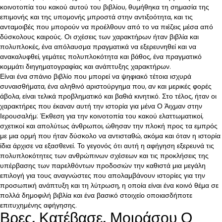
κοινοτοπία του κακού αυτού του βιβλίου, θυμήθηκα τη σημασία της
επιμονής και της υπομονής μπροστά στην αντιξοότητα, και τις
ανταμοιβές που μπορούν να προέλθουν από το να πιέζεις μέσα από
δύσκολους καιρούς. Οι σχέσεις των χαρακτήρων ήταν βιβλία και
πολυπλοκές, ένα απόλαυσμα πραγματικά να εξερευνηθεί και να
ανακαλυφθεί, γεμάτες πολυπλοκότητα και βάθος, ένα πραγματικό
κομμάτι διηγηματογραφίας και ανάπτυξης χαρακτήρων.
Είναι ένα σπάνιο βιβλίο που μπορεί να ψηφιακό τέτοια ισχυρά
συναισθήματα, ένα αληθινό αριστούργημα που, αν και μερικές φορές
άβολα, είναι τελικά προβληματικό και βαθιά κινητικό. Στο τέλος, ήταν οι
χαρακτήρες που έκαναν αυτή την ιστορία για μένα Ο Άιχμαν στην
Ιερουσαλήμ: Έκθεση για την κοινοτοπία του κακού ελαττωματικοί,
σχετικοί και απολύτως άνθρωποι, ώθησαν την πλοκή προς τα εμπρός
με μια ορμή που ήταν δύσκολο να αντισταθώ, ακόμα και όταν η ιστορία
ίδια άρχισε να εξασθενεί. Το γεγονός ότι αυτή η αφήγηση εξερευνά τις
πολυπλοκότητες των ανθρώπινων σχέσεων και τις προκλήσεις της
υπέρβασης των παρελθόντων προδοσιών την καθιστά μια μεγάλη
επιλογή για τους αναγνώστες που απολαμβάνουν ιστορίες για την
προσωπική ανάπτυξη και τη λύτρωση, η οποία είναι ένα κοινό θέμα σε
πολλά δημοφιλή βιβλία και ένα βασικό στοιχείο οποιασδήποτε
επιτυχημένης αφήγησης.
Βρες, Κατέβασε, Μοιράσου Ο