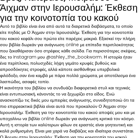
Άιχμαν στην Ιερουσαλήμ: Έκθεση
για την κοινοτοπία του κακού
Αυτό το βιβλίο είναι ένα από αυτά τα διαιρετικά διαβάσματα, το οποίο
είτε πηδάς με Ο Άιχμαν στην Ιερουσαλήμ: Έκθεση για την κοινοτοπία
του κακού κεφάλι σου πρώτα είτε παρέχεις μακριά. Εξασκεί την πλήρη
σου βιβλία δωρεάν για ανάγνωση online με επίπεδα περιπλοκότητας
που ξεκαθάρισαν όσο στρέφεις κάθε σελίδα. Για περισσότερες σκέψεις,
δες το Instagram μου @ashley_the_bookworm. Η ιστορία ήταν
ένα περίπλοκο, πολυσχιδές λήψη γεμάτο κρυφές βυθούς και
απροσδόκητες στροφές, αλλά κάποτε αισθάνθηκε υπερβολικά
φιλόδοξο, σαν ένα καμβά με πάρα πολλά χρώματα, με αποτέλεσμα ένα
λασπώδες, ασαφές τοπίο.
Η ικανότητα του βιβλίου να συνδυάζει διαφορετικά στυλ και τεχνικές
είναι εντυπωσιακή, κάνοντάς το να ξεχωρίζει στο είδος. Ενώ
ανασκοπίζω τις δικές μου εμπειρίες ανάγνωσης, συνειδητοποιώ ότι τα
πιο επιρρεακτικά βιβλία είναι αυτά που προκαλούν Ο Άιχμαν στην
Ιερουσαλήμ: Έκθεση για την κοινοτοπία του κακού αποψές μου και με
υποχαλίνω να βιβλία online δωρεάν για ανάγνωση κριτικά τον κόσμο.
Αυτή η ιστορία των καλύτερων φίλων σε εραστές είναι γοητευτική και
καλά ρυθμισμένη. Είναι μια χαρά να διαβάζεις και ιδιαίτερα συνιστάται.
Ο Άιχμαν στην Ιερουσαλήμ: Έκθεση για την κοινοτοπία του κακού