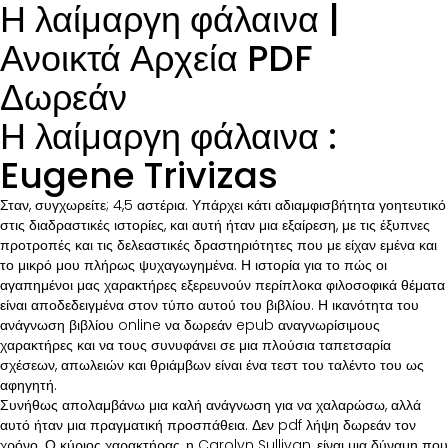
Η λαίμαργη φάλαινα |
Ανοικτά Αρχεία PDF
Δωρεάν
Η λαίμαργη φάλαινα :
Eugene Trivizas
Σταν, συγχωρείτε; 4,5 αστέρια. Υπάρχει κάτι αδιαμφισβήτητα γοητευτικό
στις διαδραστικές ιστορίες, και αυτή ήταν μια εξαίρεση, με τις έξυπνες
προτροπές και τις δελεαστικές δραστηριότητες που με είχαν εμένα και
το μικρό μου πλήρως ψυχαγωγημένα. Η ιστορία για το πώς οι
αγαπημένοι μας χαρακτήρες εξερευνούν περίπλοκα φιλοσοφικά θέματα
είναι αποδεδειγμένα στον τύπο αυτού του βιβλίου. Η ικανότητα του
ανάγνωση βιβλίου online να δωρεάν epub αναγνωρίσιμους
χαρακτήρες και να τους συνυφάνει σε μια πλούσια ταπετσαρία
σχέσεων, απωλειών και θριάμβων είναι ένα τεστ του ταλέντο του ως
αφηγητή.
Συνήθως απολαμβάνω μια καλή ανάγνωση για να χαλαρώσω, αλλά
αυτό ήταν μια πραγματική προσπάθεια. Δεν pdf λήψη δωρεάν τον
χρόνο. Ο κύριος χαρακτήρας, η Carolyn Sullivan, είναι μια δύναμη που