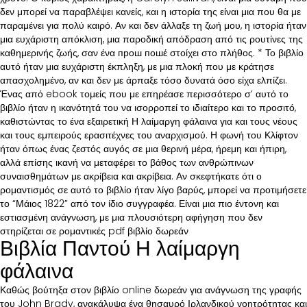
δεν μπορεί να παραβλέψει κανείς, και η ιστορία της είναι μια που θα με
παραμένει για πολύ καιρό. Αν και δεν άλλαξε τη ζωή μου, η ιστορία ήταν
μια ευχάριστη απόκλιση, μια παροδική απόδραση από τις ρουτίνες της
καθημερινής ζωής, σαν ένα прош пошέ στοίχει στο πλήθος. * Το βιβλίο
αυτό ήταν μια ευχάριστη έκπληξη, με μια πλοκή που με κράτησε
απασχολημένο, αν και δεν με άρπαξε τόσο δυνατά όσο είχα ελπίζει.
Ένας από ebook τομείς που με επηρέασε περισσότερο σ’ αυτό το
βιβλίο ήταν η ικανότητά του να ισορροπεί το ιδιαίτερο και το προσιτό,
καθιστώντας το ένα εξαιρετική Η λαίμαργη φάλαινα για και τους νέους
και τους εμπειρούς ερασιτέχνες του αναρχισμού. Η φωνή του Κλίφτον
ήταν όπως ένας ζεστός αυγός σε μια θερινή μέρα, ήρεμη και ήπιρη,
αλλά επίσης ικανή να μεταφέρει το βάθος των ανθρώπινων
συναισθημάτων με ακρίβεια και ακρίβεια. Αν σκεφτήκατε ότι ο
ρομαντισμός σε αυτό το βιβλίο ήταν λίγο βαρύς, μπορεί να προτιμήσετε
το “Μάιος 1822” από τον ίδιο συγγραφέα. Είναι μια πιο έντονη και
εστιασμένη ανάγνωση, με μια πλουσιότερη αφήγηση που δεν
στηρίζεται σε ρομαντικές pdf βιβλίο δωρεάν
Βιβλία Παντού Η λαίμαργη
φάλαινα
Καθώς βούτηξα στον βιβλίο online δωρεάν για ανάγνωση της γραφής
του John Brady, ανακάλυψα ένα θησαυρό Ιρλανδικού γοητρότητας και