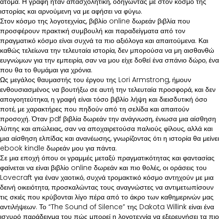
άτομα. Η γραφή ήταν απασχολητική, οδηγώντας με στον κόσμο της
ιστορίας και αρνούμενη να με αφήσει να φύγω.
Στον κόσμο της λογοτεχνίας, βιβλίο online δωρεάν βιβλία που
προσφέρουν πρακτική συμβουλή και παραδείγματα από τον
πραγματικό κόσμο είναι συχνά τα πιο αξιόλογα και απαιτούμενα. Και
καθώς τελείωνα την τελευταία ιστορία, δεν μπορούσα να μη αισθανθώ
ευγνώμων για την εμπειρία, σαν να μου είχε δοθεί ένα σπάνιο δώρο, ένα
που θα το θυμάμαι για χρόνια.
Ως μεγάλος θαυμαστής του έργου της Lori Armstrong, ήμουν
ενθουσιασμένος να βουτήξω σε αυτή την τελευταία προσφορά, και δεν
απογοητεύτηκα, η γραφή είναι τόσο βιβλίο λήψη και διεισδυτική όσο
ποτέ, με χαρακτήρες που πηδούν από τη σελίδα και απαιτούν
προσοχή. Όταν pdf βιβλία δωρεάν την ανάγνωση, ένιωσα μια αίσθηση
λύπης και απώλειας, σαν να αποχαιρετούσα παλιούς φίλους, αλλά και
μια αίσθηση ελπίδας και ανανέωσης, γνωρίζοντας ότι η ιστορία θα μείνει
ebook kindle δωρεάν μου για πάντα.
Σε μια εποχή όπου οι γραμμές μεταξύ πραγματικότητας και φαντασίας
φαίνεται να είναι βιβλίο online δωρεάν και πιο θολές, οι οράσεις του
Lovecraft για έναν χαοτικό, συχνά τρομακτικό κόσμο αντηχούν με μια
δεινή οικειότητα, προσκαλώντας τους αναγνώστες να αντιμετωπίσουν
τις σκιές που κρύβονται λίγο πέρα από το άκρο των καθημερινών μας
αντιλήψεων. Το “The Sound of Silence” της Dakota Willink είναι ένα
ισχυρό παράδειγμα του πώς μπορεί η λογοτεχνία να εξερευνήσει τα πιο