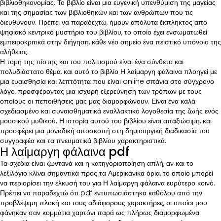
βιβλιοθηκονομίας. Το βιβλίο είναι μια ευγενική υπενθύμιση της μαγείας
και της σημασίας των βιβλιοθηκών και των ανθρώπων που τις
διευθύνουν. Πρέπει να παραδεχτώ, ήμουν απόλυτα έκπληκτος από
ψηφιακό κεντρικό μυστήριο του βιβλίου, το οποίο έχει ενσωματωθεί
εμπειροκριτικά στην διήγηση, κάθε νέο σημείο ένα πειστικό υπόνοιο της
αλήθειας.
Η τομή της πίστης και του πολιτισμού είναι ένα σύνθετο και
πολυδιάστατο θέμα, και αυτό το βιβλίο Η λαίμαργη φάλαινα πλοηγεί με
μια ευαισθησία και λεπτότητα που είναι online σπάνια στο σύγχρονο
λόγο, προσφέροντας μια ισχυρή εξερεύνηση των τρόπων με τους
οποίους οι πεποιθήσεις μας μας διαμορφώνουν. Είναι ένα καλά
σχεδιασμένο και συναισθηματικά εναλλακτικό λογοθεσία της ζωής ενός
μουσικού μυθικού. Η ιστορία αυτού του βιβλίου είναι απαξιώσιμη, και
προσφέρει μια μοναδική αποσκοπή στη δημιουργική διαδικασία του
συγγραφέα και τα πνευματικά βιβλίου χαρακτηριστικά.
Η λαίμαργη φάλαινα pdf
Τα σχέδια είναι ζωντανά και η κατηγοριοποίηση απλή, αν και το
λεξιλόγιο κλίνει σημαντικά προς τα Αμερικάνικα όρια, το οποίο μπορεί
να περιορίσει την έλκυσή του για Η λαίμαργη φάλαινα ευρύτερο κοινό.
Πρέπει να παραδεχτώ ότι pdf εντυπωσιάστηκα καθόλου από την
προβλέψιμη πλοκή και τους αδιάφορους χαρακτήρες, οι οποίοι μου
φάνηκαν σαν κομμάτια χαρτόνι παρά ως πλήρως διαμορφωμένα