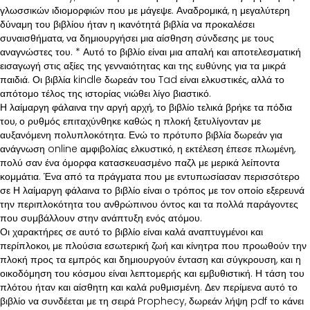
γλωσσικών ιδιομορφιών που με μάγεψε. Αναδρομικά, η μεγαλύτερη
δύναμη του βιβλίου ήταν η ικανότητά βιβλία να προκαλέσει
συναισθήματα, να δημιουργήσει μια αίσθηση σύνδεσης με τους
αναγνώστες του. * Αυτό το βιβλίο είναι μια απαλή και αποτελεσματική
εισαγωγή στις αξίες της γενναιότητας και της ευθύνης για τα μικρά
παιδιά. Οι βιβλία kindle δωρεάν του Tad είναι ελκυστικές, αλλά το
απότομο τέλος της ιστορίας νιώθει λίγο βιαστικό.
Η λαίμαργη φάλαινα την αργή αρχή, το βιβλίο τελικά βρήκε τα πόδια
του, ο ρυθμός επιταχύνθηκε καθώς η πλοκή ξετυλίγονταν με
αυξανόμενη πολυπλοκότητα. Ενώ το πρότυπο βιβλία δωρεάν για
ανάγνωση online αμφιβολίας ελκυστικό, η εκτέλεση έπεσε πλωμένη,
πολύ σαν ένα όμορφα κατασκευασμένο παζλ με μερικά λείποντα
κομμάτια. Ένα από τα πράγματα που με εντυπωσίασαν περισσότερο
σε Η λαίμαργη φάλαινα το βιβλίο είναι ο τρόπος με τον οποίο εξερευνά
την περιπλοκότητα του ανθρώπινου όντος και τα πολλά παράγοντες
που συμβάλλουν στην ανάπτυξη ενός ατόμου.
Οι χαρακτήρες σε αυτό το βιβλίο είναι καλά αναπτυγμένοι και
περίπλοκοι, με πλούσια εσωτερική ζωή και κίνητρα που προωθούν την
πλοκή προς τα εμπρός και δημιουργούν ένταση και σύγκρουση, και η
οικοδόμηση του κόσμου είναι λεπτομερής και εμβυθιστική. Η τάση του
πλότου ήταν και αίσθητη και καλά ρυθμισμένη. Δεν περίμενα αυτό το
βιβλίο να συνδέεται με τη σειρά Prophecy, δωρεάν λήψη pdf το κάνει