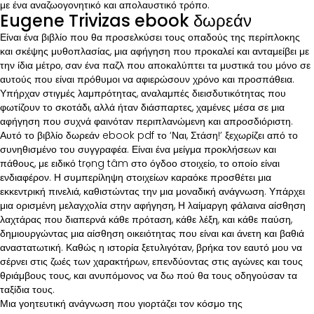
με ένα αναζωογονητικό και απολαυστικό τρόπο.
Eugene Trivizas ebook δωρεάν
Είναι ένα βιβλίο που θα προσελκύσει τους οπαδούς της περίπλοκης
και σκέψης μυθοπλασίας, μια αφήγηση που προκαλεί και ανταμείβει με
την ίδια μέτρο, σαν ένα παζλ που αποκαλύπτει τα μυστικά του μόνο σε
αυτούς που είναι πρόθυμοι να αφιερώσουν χρόνο και προσπάθεια.
Υπήρχαν στιγμές λαμπρότητας, αναλαμπές διεισδυτικότητας που
φωτίζουν το σκοτάδι, αλλά ήταν διάσπαρτες, χαμένες μέσα σε μια
αφήγηση που συχνά φαινόταν περιπλανώμενη και απροσδιόριστη.
Αυτό το βιβλίο δωρεάν ebook pdf το ‘Ναι, Στάση!’ ξεχωρίζει από το
συνηθισμένο του συγγραφέα. Είναι ένα μείγμα προκλήσεων και
πάθους, με ειδικό trọng tâm στο όγδοο στοιχείο, το οποίο είναι
ενδιαφέρον. Η συμπερίληψη στοιχείων καραόκε προσθέτει μια
εκκεντρική πινελιά, καθιστώντας την μια μοναδική ανάγνωση. Υπάρχει
μια ορισμένη μελαγχολία στην αφήγηση, Η λαίμαργη φάλαινα αίσθηση
λαχτάρας που διαπερνά κάθε πρόταση, κάθε λέξη, και κάθε παύση,
δημιουργώντας μια αίσθηση οικειότητας που είναι και άνετη και βαθιά
αναστατωτική. Καθώς η ιστορία ξετυλιγόταν, βρήκα τον εαυτό μου να
σέρνει στις ζωές των χαρακτήρων, επενδύοντας στις αγώνες και τους
θριάμβους τους, και ανυπόμονος να δω πού θα τους οδηγούσαν τα
ταξίδια τους.
Μια γοητευτική ανάγνωση που γιορτάζει τον κόσμο της